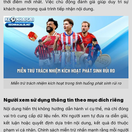
thời điểm mới nhất. Việc chủ động đánh giá giúp duy trì sự
khách quan trong quá trình tiếp nhận nội dung.
Miễn trừ trách nhiệm kích hoạt trong tình huống phát sinh rủi ro
Người xem sử dụng thông tin theo mục đích riêng
Nội dung hiển thị không hướng dẫn hành vi cụ thể, mà chỉ đóng
vai trò cung cấp dữ liệu nền. Khi người xem tự đưa ra diễn giải,
kết luận hoặc quyết định dựa trên nội dung, kết quả đó thuộc
phạm vi cá nhân. Chính sách miễn trừ nhấn mạnh rằng mỗi người