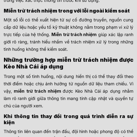
trong việc xác thực thông tin trước khi sử dụng.
Miễn trừ trách nhiệm trong với lỗi ngoài kiểm soát
Một số lỗi có thể xuất hiện từ sự cố đường truyền, nguồn cung
cấp dữ liệu hoặc yếu tố kỹ thuật không nằm trong phạm vi xử lý
trực tiếp của hệ thống.
Miễn trừ trách nhiệm
giúp xác lập ranh
giới rõ ràng, tránh hiểu nhầm về trách nhiệm xử lý trong những
tình huống không thể kiểm soát.
Những trường hợp miễn trừ trách nhiệm được
Kèo Nhà Cái áp dụng
Trong một số tình huống, nội dung hiển thị có thể thay đổi theo
thời điểm hoặc chịu ảnh hưởng từ nguồn dữ liệu tham chiếu. Vì
vậy,
miễn trừ trách nhiệm
được Kèo Nhà Cái áp dụng nhằm
làm rõ ranh giới giữa thông tin mang tính cập nhật và quyền tự
chủ của người xem.
Khi thông tin thay đổi trong quá trình diễn ra sự
kiện
Thông tin liên quan đến trận đấu, đội hình hoặc phong độ có thể