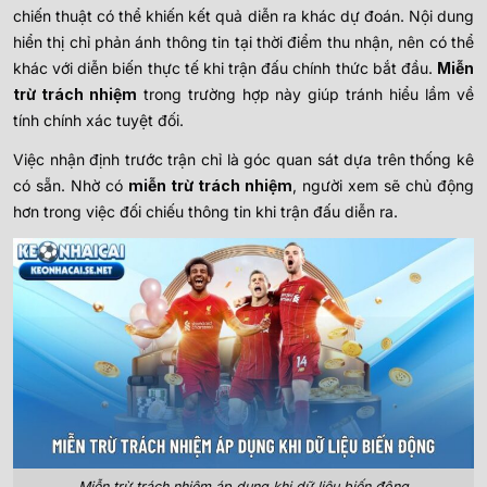
chiến thuật có thể khiến kết quả diễn ra khác dự đoán. Nội dung
hiển thị chỉ phản ánh thông tin tại thời điểm thu nhận, nên có thể
khác với diễn biến thực tế khi trận đấu chính thức bắt đầu.
Miễn
trừ trách nhiệm
trong trường hợp này giúp tránh hiểu lầm về
tính chính xác tuyệt đối.
Việc nhận định trước trận chỉ là góc quan sát dựa trên thống kê
có sẵn. Nhờ có
miễn trừ trách nhiệm
, người xem sẽ chủ động
hơn trong việc đối chiếu thông tin khi trận đấu diễn ra.
Miễn trừ trách nhiệm áp dụng khi dữ liệu biến động