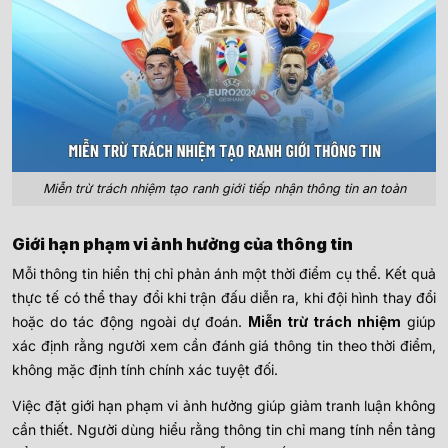
Miễn trừ trách nhiệm tạo ranh giới tiếp nhận thông tin an toàn
Giới hạn phạm vi ảnh hưởng của thông tin
Mỗi thông tin hiển thị chỉ phản ánh một thời điểm cụ thể. Kết quả
thực tế có thể thay đổi khi trận đấu diễn ra, khi đội hình thay đổi
hoặc do tác động ngoài dự đoán.
Miễn trừ trách nhiệm
giúp
xác định rằng người xem cần đánh giá thông tin theo thời điểm,
không mặc định tính chính xác tuyệt đối.
Việc đặt giới hạn phạm vi ảnh hưởng giúp giảm tranh luận không
cần thiết. Người dùng hiểu rằng thông tin chỉ mang tính nền tảng