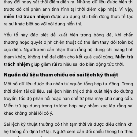
thay đổi ngay sát thời điểm diễn ra. Những dữ liệu được hiển thị
trước đó chỉ phản ánh tình hình tại thời điểm cập nhật. Vì vậy,
miễn trừ trách nhiệm
được áp dụng khi biến động thực tế tạo
ra sự khác biệt so với nội dung hiển thị.
Yếu tố này đặc biệt dễ xuất hiện trong bóng đá, khi chấn
thương hoặc quyết định chiến thuật có thể làm thay đổi toàn bộ
cục diện. Người xem cần nhận thức rằng nội dung chỉ mang tính
tham khảo, không thể đại diện cho kết quả cuối cùng.
Miễn trừ
trách nhiệm
giúp giảm rủi ro hiểu sai do biến động tức thời.
Nguồn dữ liệu tham chiếu có sai lệch kỹ thuật
Một số dữ liệu được thu nhận từ nguồn tổng hợp tự động. Trong
thời điểm tải dữ liệu, sai lệch hiển thị có thể xuất hiện do đường
truyền, tốc độ phản hồi hoặc hạn chế từ phía máy chủ cung cấp.
Miễn trừ áp dụng trong trường hợp này nhằm xác lập rằng sai
khác không phải lỗi cố ý.
Sai lệch kỹ thuật thường có tính tạm thời và được điều chỉnh khi
hệ thống ổn định trở lại. Người xem cần đối chiếu thông tin theo