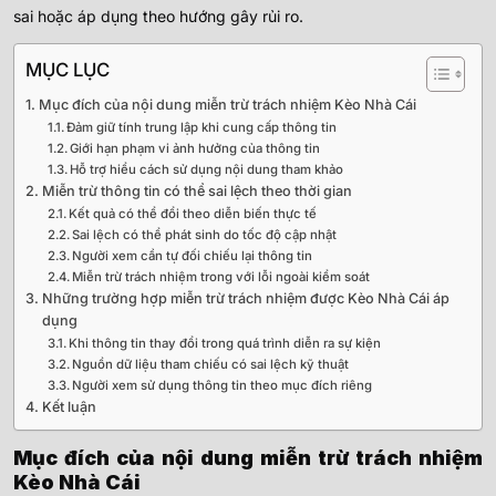
sai hoặc áp dụng theo hướng gây rủi ro.
MỤC LỤC
Mục đích của nội dung miễn trừ trách nhiệm Kèo Nhà Cái
Đảm giữ tính trung lập khi cung cấp thông tin
Giới hạn phạm vi ảnh hưởng của thông tin
Hỗ trợ hiểu cách sử dụng nội dung tham khảo
Miễn trừ thông tin có thể sai lệch theo thời gian
Kết quả có thể đổi theo diễn biến thực tế
Sai lệch có thể phát sinh do tốc độ cập nhật
Người xem cần tự đối chiếu lại thông tin
Miễn trừ trách nhiệm trong với lỗi ngoài kiểm soát
Những trường hợp miễn trừ trách nhiệm được Kèo Nhà Cái áp
dụng
Khi thông tin thay đổi trong quá trình diễn ra sự kiện
Nguồn dữ liệu tham chiếu có sai lệch kỹ thuật
Người xem sử dụng thông tin theo mục đích riêng
Kết luận
Mục đích của nội dung miễn trừ trách nhiệm
Kèo Nhà Cái