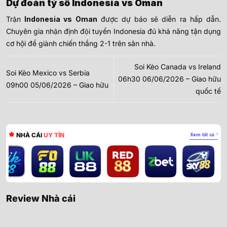
Dự đoán tỷ số Indonesia vs Oman
Trận
Indonesia vs Oman
được dự báo sẽ diễn ra hấp dẫn.
Chuyên gia nhận định đội tuyển Indonesia đủ khả năng tận dụng
cơ hội để giành chiến thắng 2-1 trên sân nhà.
Soi Kèo Canada vs Ireland
Soi Kèo Mexico vs Serbia
06h30 06/06/2026 – Giao hữu
09h00 05/06/2026 – Giao hữu
quốc tế
NHÀ CÁI
UY TÍN
Xem tất cả
Review Nhà cái