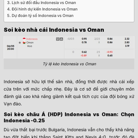
Lịch sử đối đầu Indonesia vs Oman
Đội hình dự kiến Indonesia vs Oman
Dự đoán tỷ số Indonesia vs Oman
Soi kèo nhà cái Indonesia vs Oman
Tỷ lệ kèo Indonesia vs Oman
Indonesia sở hữu lợi thế sân nhà, đồng thời được nhà cái xếp
cửa trên với mức chấp nhẹ. Đây là cơ sở để giới chuyên môn
đánh giá cao khả năng giành kết quả tích cực của đội bóng xứ
Vạn đảo.
Soi kèo châu Á (HDP) Indonesia vs Oman: Chọn
Indonesia -0.25
Dù vừa thất bại trước Bulgaria, Indonesia vẫn cho thấy khả năng
tạo đột biến khi thắng Saint Kitts and Nevis 4-0, trước đó đè