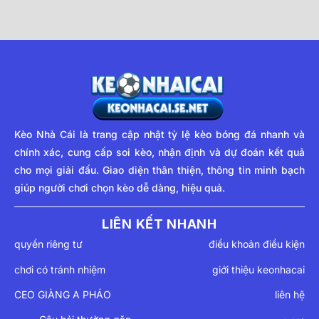
Kèo Nhà Cái
là trang cập nhật tỷ lệ kèo bóng đá nhanh và
chính xác, cung cấp soi kèo, nhận định và dự đoán kết quả
cho mọi giải đấu. Giao diện thân thiện, thông tin minh bạch
giúp người chơi chọn kèo dễ dàng, hiệu quả.
LIÊN KẾT NHANH
quyền riêng tư
điều khoản điều kiện
chơi có tránh nhiệm
giới thiệu keonhacai
CEO GIÀNG A PHÁO
liên hệ