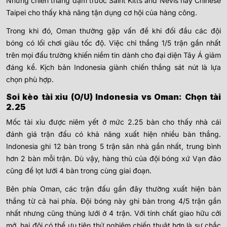
Những chiến thắng đậm trước Saint Kitts and Nevis hay Chinese
Taipei cho thấy khả năng tận dụng cơ hội của hàng công.
Trong khi đó, Oman thường gặp vấn đề khi đối đầu các đội
bóng có lối chơi giàu tốc độ. Việc chỉ thắng 1/5 trận gần nhất
trên mọi đấu trường khiến niềm tin dành cho đại diện Tây Á giảm
đáng kể. Kịch bản Indonesia giành chiến thắng sát nút là lựa
chọn phù hợp.
Soi kèo tài xỉu (O/U) Indonesia vs Oman: Chọn tài
2.25
Mốc tài xỉu được niêm yết ở mức 2.25 bàn cho thấy nhà cái
đánh giá trận đấu có khả năng xuất hiện nhiều bàn thắng.
Indonesia ghi 12 bàn trong 5 trận sân nhà gần nhất, trung bình
hơn 2 bàn mỗi trận. Dù vậy, hàng thủ của đội bóng xứ Vạn đảo
cũng để lọt lưới 4 bàn trong cùng giai đoạn.
Bên phía Oman, các trận đấu gần đây thường xuất hiện bàn
thắng từ cả hai phía. Đội bóng này ghi bàn trong 4/5 trận gần
nhất nhưng cũng thủng lưới ở 4 trận. Với tính chất giao hữu cởi
mở, hai đội có thể ưu tiên thử nghiệm chiến thuật hơn là sự chắc