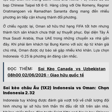
bẹp Chinese Taipei tới 6-0. Hàng công với Ole Romeny, Ragnar
Oratmangoen và Ramadhan Sananta đang mang đến nhiều
phương án tiếp cận khung thành đối phương.
Ở chiều ngược lại, Oman sở hữu thứ hạng FIFA tốt hơn nhưng
thành tích sân khách chưa thật sự thuyết phục. Đại diện Tây Á
thua Saudi Arabia, thua UAE trong những chuyến xa nhà gần
đây. Khi phải làm khách tại Bung Karno với sức ép từ khán giả
chủ nhà, Oman được dự báo sẽ gặp nhiều khó khăn. Lựa chọn
Indonesia -0.25 là phương án đáng cân nhắc.
ĐỌC THÊM:
Soi Kèo Canada vs Uzbekistan
08h00 02/06/2026 - Giao hữu quốc tế
Soi kèo châu Âu (1X2) Indonesia vs Oman: Chọn
Indonesia 2.32
Indonesia tuy không được đánh giá vượt trội về chất lượng đội
hình nhưng lại sở hữu tinh thần thi đấu rất tốt trên sân nhà.