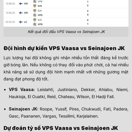
Kết quả đối đầu VPS Vaasa vs Seinajoen JK
Đội hình dự kiến VPS Vaasa vs Seinajoen JK
Lực lượng hai đội không ghi nhận nhiều tổn thất đáng kể trước
giờ bóng lăn. Nếu không có thay đổi vào phút chót, cả hai nhiều
khả năng sẽ sử dụng đội hình mạnh nhất với những gương mặt
đang đạt phong độ tốt.
VPS Vaasa:
Leislahti, Justiniano, Dekker, Ahiabu, Niemi,
Haukioja, El Ouatki, Reid, Chateau, Wilson, El Hadji Fall.
Seinajoen JK:
Roope, Yussif, Pires, Chukwudi, Fati, Padera,
Gasc, Paananen, Vargas, Tessilimi, Karjalainen.
Dự đoán tỷ số VPS Vaasa vs Seinajoen JK