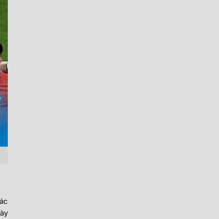
các
gày