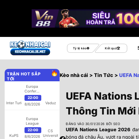
Bỏ
qua
Tỷ lệ kèo
Kết quả
nội
dung
TRẬN HOT SẮP
Kèo nhà cái
>
Tin Tức
>
UEFA Na
TỚI
Europa
Conference
UEFA Nations 
League
22:00
Inter Turku
Vaduz
8/6/2026
Thông Tin Mới
Europa
League
ĐĂNG VÀO
30/01/2026
BỞI
SEO
UEFA Nations League 2026
đa
22:00
CS
KuPS
Universitatea
bóng đá châu Âu, vượt ra ngoài t
8/6/2026