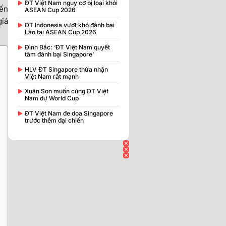
ĐT Việt Nam nguy cơ bị loại khỏi
iến
ASEAN Cup 2026
giá
ĐT Indonesia vượt khó đánh bại
Lào tại ASEAN Cup 2026
Đình Bắc: ‘ĐT Việt Nam quyết
tâm đánh bại Singapore’
HLV ĐT Singapore thừa nhận
Việt Nam rất mạnh
Xuân Son muốn cùng ĐT Việt
Nam dự World Cup
ĐT Việt Nam đe dọa Singapore
trước thềm đại chiến