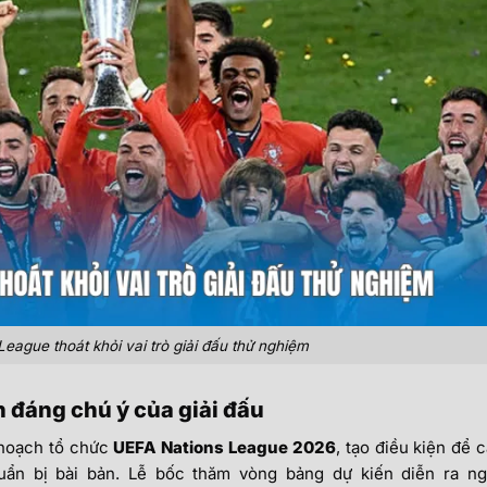
League thoát khỏi vai trò giải đấu thử nghiệm
 đáng chú ý của giải đấu
 hoạch tổ chức
UEFA Nations League 2026
, tạo điều kiện để 
huẩn bị bài bản. Lễ bốc thăm vòng bảng dự kiến diễn ra n