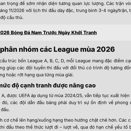
an trọng để sớm nhận diện tương quan lực lượng. Các trận v
áng 11/2026 với lịch thi đấu dày đặc, trung bình 3-4 ngày/trận, 
độ cầu thủ.
026 Bóng Đá Nam Trước Ngày Khởi Tranh
và phân nhóm các League mùa 2026
 cấu trúc bốn League A, B, C, D, mỗi League mang đặc điểm c
ng giúp các đội tuyển thi đấu với đối thủ có trình độ tương đồ
ng hoặc rớt hạng qua từng mùa giải.
mức độ cạnh tranh được nâng cao
A, được UEFA áp dụng từ mùa 2024/25, vẫn tiếp tục xuất hiện 
o đó, các đội dẫn đầu bảng phải duy trì sự ổn định về phong 
 đấu.
h cơ chế lên hạng/xuống hạng theo hướng chặt chẽ hơn. Các 
hi đấu theo thể thức lượt đi – lượt về, qua đó hạn chế yếu tố 