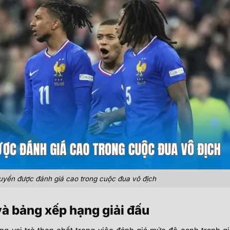
uyển được đánh giá cao trong cuộc đua vô địch
và bảng xếp hạng giải đấu