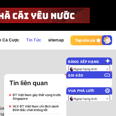
m Cá Cược
Tin Tức
sitemap
BẢNG XẾP HẠNG
Ngoại hạng Anh
SOI KÈO
Tin liên quan
VUA PHÁ LƯỚI
ĐT Việt Nam gây thất vọng trước
Singapore
Ngoại hạng Anh
HLV ĐT Việt Nam chỉ đích danh
của
Đình Bắc chơi không tốt
rld