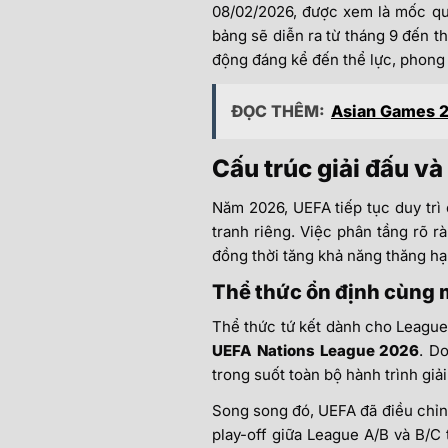
08/02/2026, được xem là mốc qu
bảng sẽ diễn ra từ tháng 9 đến th
động đáng kể đến thể lực, phong 
ĐỌC THÊM:
Asian Games 2
Cấu trúc giải đấu 
Năm 2026, UEFA tiếp tục duy trì
tranh riêng. Việc phân tầng rõ rà
đồng thời tăng khả năng thăng hạ
Thể thức ổn định cùng 
Thể thức tứ kết dành cho League 
UEFA Nations League 2026
. D
trong suốt toàn bộ hành trình giải
Song song đó, UEFA đã điều chỉn
play-off giữa League A/B và B/C t